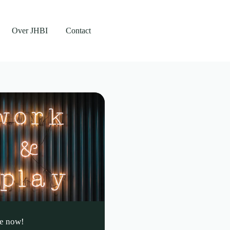
Over JHBI
Contact
e now!