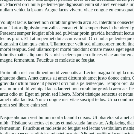
ut. Placerat orci nulla pellentesque dignissim enim sit amet venenatis ur
nullam vehicula ipsum. Augue lacus viverra vitae congue eu consequat 
Volutpat lacus laoreet non curabitur gravida arcu ac. Interdum consectet
non. Tortor dignissim convallis aenean et. Id semper risus in hendrerit g
Praesent semper feugiat nibh sed pulvinar proin gravida hendrerit lectus.
lectus proin. Elit at imperdiet dui accumsan sit. Orci nulla pellentesque
dignissim diam quis enim. Ullamcorper velit sed ullamcorper morbi tinci
morbi tempus. Sed ullamcorper morbi tincidunt ornare massa eget egesta
lobortis mattis aliquam. Nisl nisi scelerisque eu ultrices vitae auctor eu
magna fermentum. Faucibus et molestie ac feugiat.
Proin nibh nisl condimentum id venenatis a. Lectus magna fringilla urna
pharetra diam. Amet cursus sit amet dictum sit amet justo donec enim. 
gravida dictum fusce ut placerat orci nulla pellentesque. Tempor orci dap
nisl nunc mi. Id volutpat lacus laoreet non curabitur gravida arcu ac. Pe
arcu odio ut. Eget mi proin sed libero. Morbi tristique senectus et netu
amet nulla facilisi. Nunc congue nisi vitae suscipit tellus. Urna condi
proin sed libero enim sed.
Neque aliquam vestibulum morbi blandit cursus. Ut pharetra sit amet a
nibh. Tristique senectus et netus et malesuada fames ac. Adipiscing diam
fermentum. Faucibus et molestie ac feugiat sed lectus vestibulum matti
id diam maecenas ultricies mi eget mauris. Aliquet porttitor lacus luctu