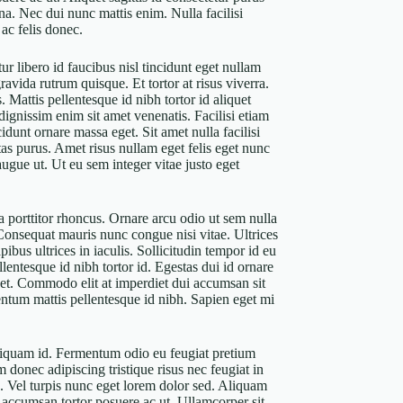
na. Nec dui nunc mattis enim. Nulla facilisi
ac felis donec.
ur libero id faucibus nisl tincidunt eget nullam
ravida rutrum quisque. Et tortor at risus viverra.
 Mattis pellentesque id nibh tortor id aliquet
 dignissim enim sit amet venenatis. Facilisi etiam
dunt ornare massa eget. Sit amet nulla facilisi
s purus. Amet risus nullam eget felis eget nunc
 augue ut. Ut eu sem integer vitae justo eget
 porttitor rhoncus. Ornare arcu odio ut sem nulla
Consequat mauris nunc congue nisi vitae. Ultrices
ibus ultrices in iaculis. Sollicitudin tempor id eu
llentesque id nibh tortor id. Egestas dui id ornare
s et. Commodo elit at imperdiet dui accumsan sit
mentum mattis pellentesque id nibh. Sapien eget mi
liquam id. Fermentum odio eu feugiat pretium
 donec adipiscing tristique risus nec feugiat in
s. Vel turpis nunc eget lorem dolor sed. Aliquam
s accumsan tortor posuere ac ut. Ullamcorper sit