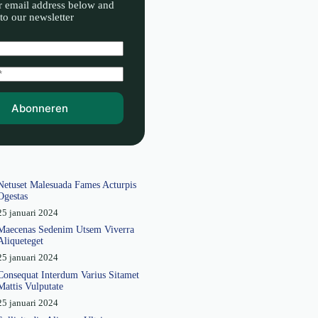
r email address below and
to our newsletter
Abonneren
Netuset Malesuada Fames Acturpis
Ogestas
25 januari 2024
Maecenas Sedenim Utsem Viverra
Aliqueteget
25 januari 2024
Consequat Interdum Varius Sitamet
Mattis Vulputate
25 januari 2024