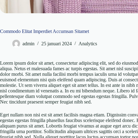
Commodo Elitat Imperdiet Accumsan Sitamet
admin
25 januari 2024
Analytics
Lorem ipsum dolor sit amet, consectetur adipiscing elit, sed do eiusmo
aliqua. Netus et malesuada fames ac turpis egestas. Sit amet nisl suscipit
dolor morbi. Sit amet nulla facilisi morbi tempus iaculis urna id volutpa
euismod elementum nisi quis eleifend quam adipiscing. Duis at consect
molestie. Ut sem viverra aliquet eget sit amet tellus. In est ante in nibh
nisl condimentum id venenatis a. In eu mi bibendum neque. Libero id fa
pellentesque diam volutpat commodo sed egestas egestas fringilla. Pul
Nec tincidunt praesent semper feugiat nibh sed.
Eget nullam non nisi est sit amet facilisis magna etiam. Dignissim conv
egestas egestas fringilla phasellus faucibus scelerisque eleifend donec. 
aliquam purus sit amet. Lobortis feugiat vivamus at augue eget arcu di
fringilla urna porttitor. Sollicitudin aliquam ultrices sagittis orci a sce
feugiat nibh sed. Nulla aliquet porttitor lacus luctus accumsan tortor pos