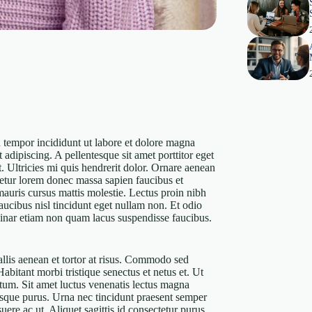
d tempor incididunt ut labore et dolore magna
 adipiscing. A pellentesque sit amet porttitor eget
t. Ultricies mi quis hendrerit dolor. Ornare aenean
etur lorem donec massa sapien faucibus et
 mauris cursus mattis molestie. Lectus proin nibh
ucibus nisl tincidunt eget nullam non. Et odio
vinar etiam non quam lacus suspendisse faucibus.
allis aenean et tortor at risus. Commodo sed
Habitant morbi tristique senectus et netus et. Ut
ctum. Sit amet luctus venenatis lectus magna
lerisque purus. Urna nec tincidunt praesent semper
uere ac ut. Aliquet sagittis id consectetur purus