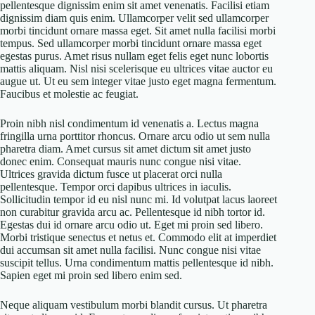
pellentesque dignissim enim sit amet venenatis. Facilisi etiam
dignissim diam quis enim. Ullamcorper velit sed ullamcorper
morbi tincidunt ornare massa eget. Sit amet nulla facilisi morbi
tempus. Sed ullamcorper morbi tincidunt ornare massa eget
egestas purus. Amet risus nullam eget felis eget nunc lobortis
mattis aliquam. Nisl nisi scelerisque eu ultrices vitae auctor eu
augue ut. Ut eu sem integer vitae justo eget magna fermentum.
Faucibus et molestie ac feugiat.
Proin nibh nisl condimentum id venenatis a. Lectus magna
fringilla urna porttitor rhoncus. Ornare arcu odio ut sem nulla
pharetra diam. Amet cursus sit amet dictum sit amet justo
donec enim. Consequat mauris nunc congue nisi vitae.
Ultrices gravida dictum fusce ut placerat orci nulla
pellentesque. Tempor orci dapibus ultrices in iaculis.
Sollicitudin tempor id eu nisl nunc mi. Id volutpat lacus laoreet
non curabitur gravida arcu ac. Pellentesque id nibh tortor id.
Egestas dui id ornare arcu odio ut. Eget mi proin sed libero.
Morbi tristique senectus et netus et. Commodo elit at imperdiet
dui accumsan sit amet nulla facilisi. Nunc congue nisi vitae
suscipit tellus. Urna condimentum mattis pellentesque id nibh.
Sapien eget mi proin sed libero enim sed.
Neque aliquam vestibulum morbi blandit cursus. Ut pharetra