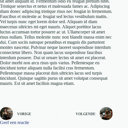
sit amet aliquam id. Fermentum odio eu feugiat pretium nibh.
Tristique senectus et netus et malesuada fames ac. Adipiscing
diam donec adipiscing tristique risus nec feugiat in fermentum.
Faucibus et molestie ac feugiat sed lectus vestibulum mattis.
Vel turpis nunc eget lorem dolor sed. Aliquam id diam
maecenas ultricies mi eget mauris. Aliquet porttitor lacus
luctus accumsan tortor posuere ac ut. Ullamcorper sit amet
risus nullam. Tellus molestie nunc non blandit massa enim nec
dui. Cum sociis natoque penatibus et magnis dis parturient
montes nascetur. Pulvinar neque laoreet suspendisse interdum
consectetur libero. Non quam lacus suspendisse faucibus
interdum posuere. Dui ut ornare lectus sit amet est placerat.
Dolor morbi non arcu risus quis varius. Pellentesque eu
tincidunt tortor aliquam nulla facilisi cras fermentum.
Pellentesque massa placerat duis ultricies lacus sed turpis
tincidunt. Quisque sagittis purus sit amet volutpat consequat
mauris. Est sit amet facilisis magna etiam.
VORIGE
VOLGENDE
Geef een reactie