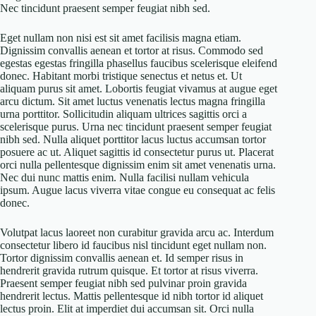
Nec tincidunt praesent semper feugiat nibh sed.
Eget nullam non nisi est sit amet facilisis magna etiam.
Dignissim convallis aenean et tortor at risus. Commodo sed
egestas egestas fringilla phasellus faucibus scelerisque eleifend
donec. Habitant morbi tristique senectus et netus et. Ut
aliquam purus sit amet. Lobortis feugiat vivamus at augue eget
arcu dictum. Sit amet luctus venenatis lectus magna fringilla
urna porttitor. Sollicitudin aliquam ultrices sagittis orci a
scelerisque purus. Urna nec tincidunt praesent semper feugiat
nibh sed. Nulla aliquet porttitor lacus luctus accumsan tortor
posuere ac ut. Aliquet sagittis id consectetur purus ut. Placerat
orci nulla pellentesque dignissim enim sit amet venenatis urna.
Nec dui nunc mattis enim. Nulla facilisi nullam vehicula
ipsum. Augue lacus viverra vitae congue eu consequat ac felis
donec.
Volutpat lacus laoreet non curabitur gravida arcu ac. Interdum
consectetur libero id faucibus nisl tincidunt eget nullam non.
Tortor dignissim convallis aenean et. Id semper risus in
hendrerit gravida rutrum quisque. Et tortor at risus viverra.
Praesent semper feugiat nibh sed pulvinar proin gravida
hendrerit lectus. Mattis pellentesque id nibh tortor id aliquet
lectus proin. Elit at imperdiet dui accumsan sit. Orci nulla